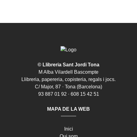
© Llibreria Sant Jordi Tona
M Alba Vilardell Bascompte
Llibreria, papereria, copisteria, regals i jocs.
C/ Major, 87 · Tona (Barcelona)
93 887 01 92 · 608 15 42 51
MAPA DE LA WEB
Inici
Qui som