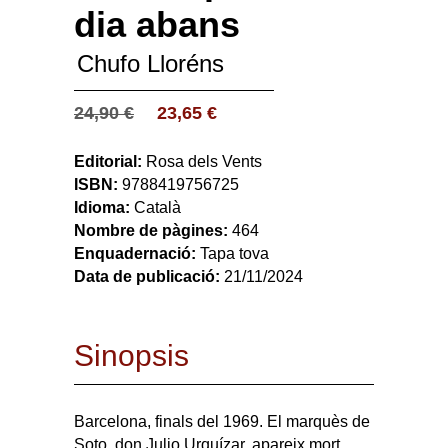
dia abans
Chufo Lloréns
24,90
€
23,65
€
Editorial:
Rosa dels Vents
ISBN:
9788419756725
Idioma:
Català
Nombre de pàgines:
464
Enquadernació:
Tapa tova
Data de publicació:
21/11/2024
Sinopsis
Barcelona, finals del 1969. El marquès de
Soto, don Julio Urquízar, apareix mort