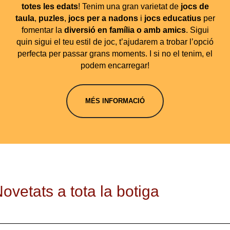
totes les edats
! Tenim una gran varietat de
jocs de
taula
,
puzles
,
jocs per a nadons
i
jocs educatius
per
fomentar la
diversió en família o amb amics
. Sigui
quin sigui el teu estil de joc, t’ajudarem a trobar l’opció
perfecta per passar grans moments. I si no el tenim, el
podem encarregar!
MÉS INFORMACIÓ
ovetats a tota la botiga