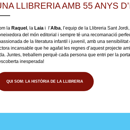
UNA LLIBRERIA AMB 55 ANYS D
om la
Raquel
, la
Laia
i l’
Alba
, l’equip de la Llibreria Sant Jor
neixedora del món editorial i sempre té una recomanació perfect
assionada de la literatura infantil i juvenil, amb una sensibilitat 
ctora incansable que he agafat les regnes d’aquest projecte amb
da. Juntes, treballem perquè cada persona que entri per la port
escoberta inesperada!
QUI SOM: LA HISTÒRIA DE LA LLIBRERIA