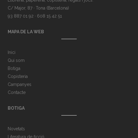
Llibreria, papereria, copisteria, regals i jocs.
C/ Major, 87 · Tona (Barcelona)
93 887 01 92 · 608 15 42 51
MAPA DE LA WEB
Inici
Qui som
Botiga
Copisteria
Campanyes
Contacte
BOTIGA
Novetats
Literatura de ficció