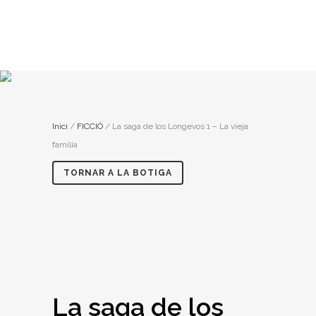
Inici
/
FICCIÓ
/ La saga de los Longevos 1 – La vieja
família
TORNAR A LA BOTIGA
La saga de los