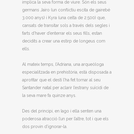
implica la seva forma de viure. Són els seus
germans Jairo (un conflictiu escita de gairebé
3.000 anys) i Kyra (una celta de 2.500) que,
cansats de transitar sols a través dels segles i
farts d’haver d’enterrar els seus fills, estan
decidits a crear una estirp de longeus com
ells.
Al mateix temps, l’Adriana, una arqueòloga
especialitzada en prehistòria, està disposada a
aprofitar que el destí l’ha fet tornar al seu
Santander natal per aclarir l’estrany suïcidi de
la seva mare fa quinze anys.
Des del principi, en Iago i ella senten una
poderosa atracció l’un per l’altre, tot i que els
dos provin d’ignorar-la.