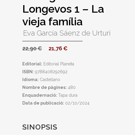
Longevos 1 – La
vieja família
Eva García Sáenz de Urturi
22,90
€
21,76
€
Editorial:
Editorial Planeta
ISBN:
9788408292692
Idioma:
Castellano
Nombre de pàgines:
480
Enquadernació:
Tapa dura
Data de publicació:
02/10/2024
SINOPSIS