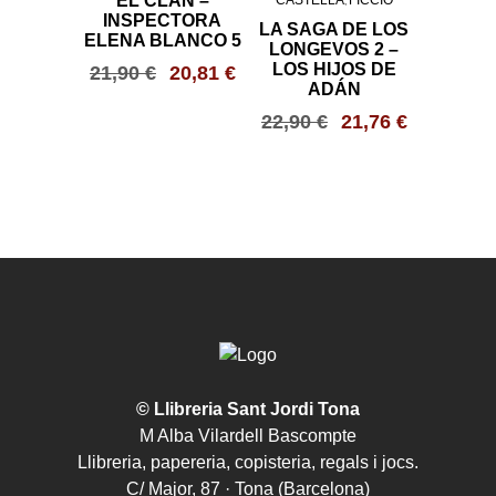
EL CLAN –
CASTELLÀ
FICCIÓ
,
INSPECTORA
LA SAGA DE LOS
ELENA BLANCO 5
LONGEVOS 2 –
LOS HIJOS DE
21,90
€
20,81
€
ADÁN
22,90
€
21,76
€
© Llibreria Sant Jordi Tona
M Alba Vilardell Bascompte
Llibreria, papereria, copisteria, regals i jocs.
C/ Major, 87 · Tona (Barcelona)