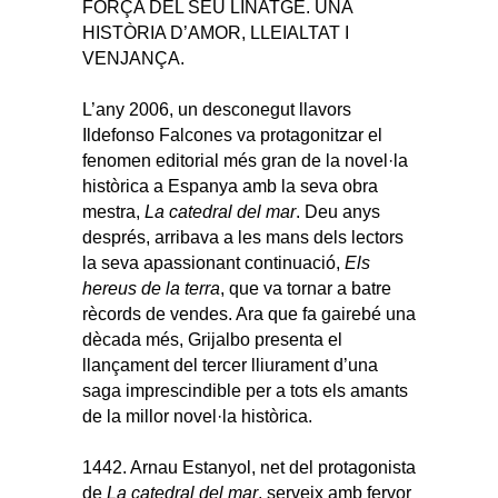
FORÇA DEL SEU LINATGE. UNA
HISTÒRIA D’AMOR, LLEIALTAT I
VENJANÇA.
L’any 2006, un desconegut llavors
Ildefonso Falcones va protagonitzar el
fenomen editorial més gran de la novel·la
històrica a Espanya amb la seva obra
mestra,
La catedral del mar
. Deu anys
després, arribava a les mans dels lectors
la seva apassionant continuació,
Els
hereus de la terra
, que va tornar a batre
rècords de vendes. Ara que fa gairebé una
dècada més, Grijalbo presenta el
llançament del tercer lliurament d’una
saga imprescindible per a tots els amants
de la millor novel·la històrica.
1442. Arnau Estanyol, net del protagonista
de
La catedral del mar
, serveix amb fervor