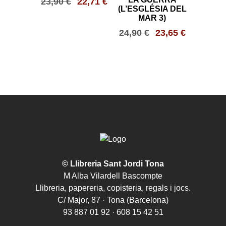
23,90
€
22,71
€
(L’ESGLÉSIA DEL
MAR 3)
24,90
€
23,65
€
© Llibreria Sant Jordi Tona
M Alba Vilardell Bascompte
Llibreria, papereria, copisteria, regals i jocs.
C/ Major, 87 · Tona (Barcelona)
93 887 01 92 · 608 15 42 51