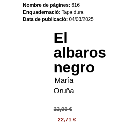
Nombre de pàgines:
616
Enquadernació:
Tapa dura
Data de publicació:
04/03/2025
El
albaros
negro
María
Oruña
23,90
€
22,71
€