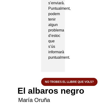
s’enviarà.
Puntualment,
podem
tenir
algun
problema
d’estoc
que
s’ús
informarà
puntualment.
NO TROBES EL LLIBRE QUE VOLS?
El albaros negro
María Oruña