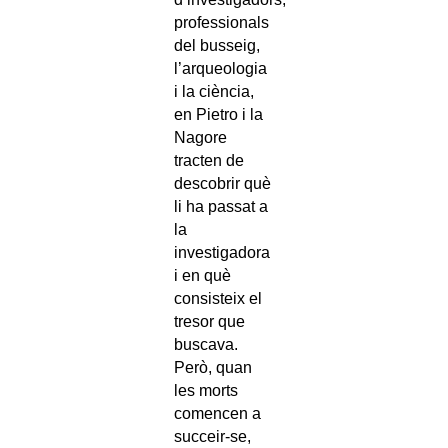
professionals
del busseig,
l’arqueologia
i la ciència,
en Pietro i la
Nagore
tracten de
descobrir què
li ha passat a
la
investigadora
i en què
consisteix el
tresor que
buscava.
Però, quan
les morts
comencen a
succeir-se,