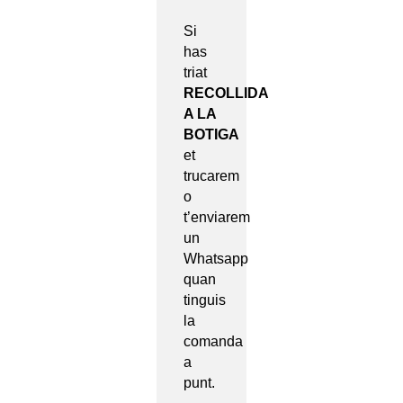
Si
has
triat
RECOLLIDA
A LA
BOTIGA
et
trucarem
o
t’enviarem
un
Whatsapp
quan
tinguis
la
comanda
a
punt.