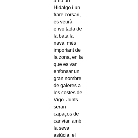
amb un
Hidalgo i un
frare corsari,
es veurà
envoltada de
la batalla
naval més
important de
la zona, en la
que es van
enfonsar un
gran nombre
de galeres a
les costes de
Vigo. Junts
seran
capaços de
canviar, amb
la seva
astúcia, el