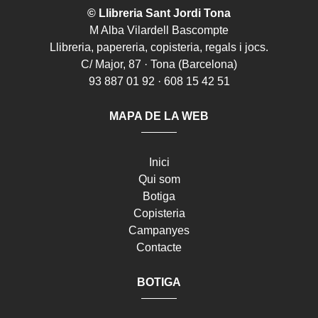
© Llibreria Sant Jordi Tona
M Alba Vilardell Bascompte
Llibreria, papereria, copisteria, regals i jocs.
C/ Major, 87 · Tona (Barcelona)
93 887 01 92 · 608 15 42 51
MAPA DE LA WEB
Inici
Qui som
Botiga
Copisteria
Campanyes
Contacte
BOTIGA