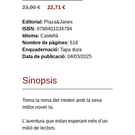
23,90
€
22,71
€
Editorial:
Plaza&Janes
ISBN:
9788401034794
Idioma:
Castellà
Nombre de pàgines:
616
Enquadernació:
Tapa dura
Data de publicació:
04/03/2025
Sinopsis
Torna la reina del misteri amb la seva
millor novel·la.
L’aventura que estan esperant més d’un
milió de lectors.