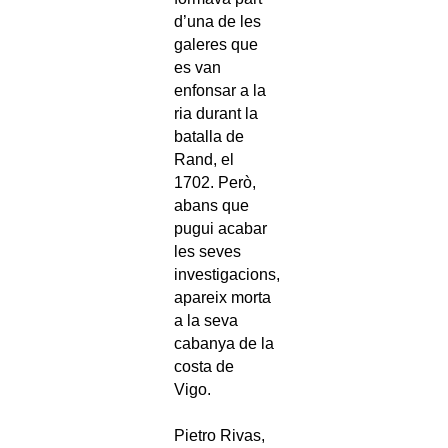
d’una de les
galeres que
es van
enfonsar a la
ria durant la
batalla de
Rand, el
1702. Però,
abans que
pugui acabar
les seves
investigacions,
apareix morta
a la seva
cabanya de la
costa de
Vigo.
Pietro Rivas,