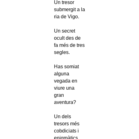
Un tresor
submergit a la
ria de Vigo.
Un secret
ocult des de
fa més de tres
segles.
Has somiat
alguna
vegada en
viure una
gran
aventura?
Un dels
tresors més
cobdiciats i
enigmàtics