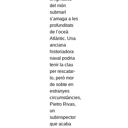
del món
submarí
s’amaga a les
profunditats
de l’oceà
Atlàntic. Una
anciana
historiadora
naval podria
tenir la clau
per rescatar-
lo, però mor
de sobte en
estranyes
circumstàncies,
Pietro Rivas,
un
subinspector
que acaba