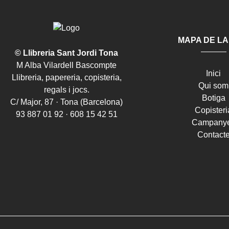
MAPA DE LA
© Llibreria Sant Jordi Tona
M Alba Vilardell Bascompte
Inici
Llibreria, papereria, copisteria,
Qui som
regals i jocs.
Botiga
C/ Major, 87 · Tona (Barcelona)
Copisteri
93 887 01 92 · 608 15 42 51
Campany
Contact