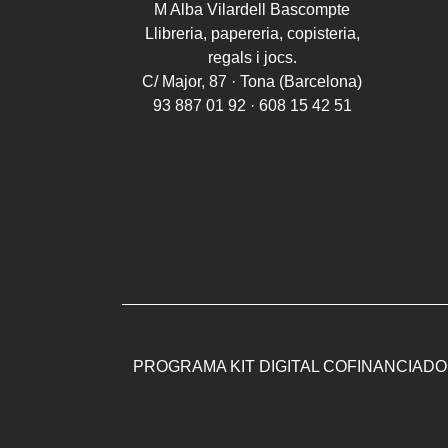
M Alba Vilardell Bascompte
Llibreria, papereria, copisteria,
regals i jocs.
C/ Major, 87 · Tona (Barcelona)
93 887 01 92 · 608 15 42 51
PROGRAMA KIT DIGITAL COFINANCIADO