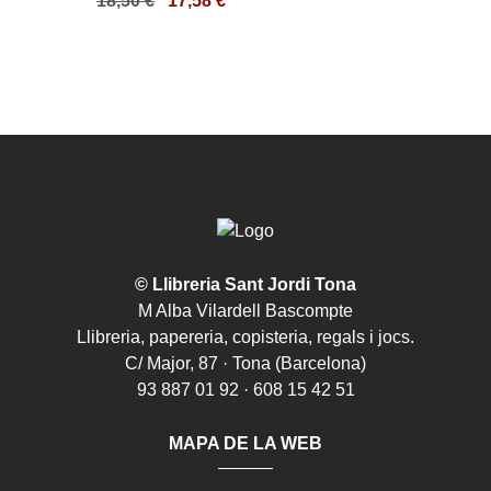
18,50
€
17,58
€
© Llibreria Sant Jordi Tona
M Alba Vilardell Bascompte
Llibreria, papereria, copisteria, regals i jocs.
C/ Major, 87 · Tona (Barcelona)
93 887 01 92 · 608 15 42 51
MAPA DE LA WEB