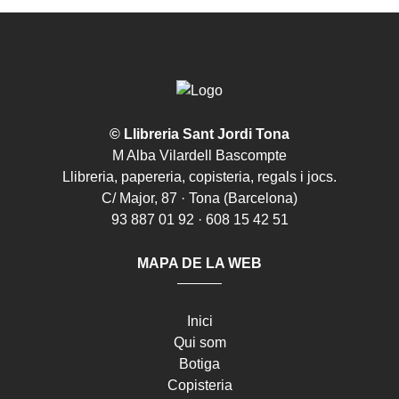
© Llibreria Sant Jordi Tona
M Alba Vilardell Bascompte
Llibreria, papereria, copisteria, regals i jocs.
C/ Major, 87 · Tona (Barcelona)
93 887 01 92 · 608 15 42 51
MAPA DE LA WEB
Inici
Qui som
Botiga
Copisteria