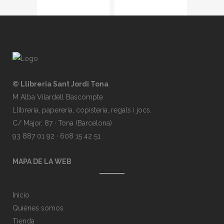
© Llibreria Sant Jordi Tona
M Alba Vilardell Bascompte
Llibreria, papereria, copisteria, regals i jocs.
C/ Major, 87 · Tona (Barcelona)
93 887 01 92 · 608 15 42 51
MAPA DE LA WEB
Inicio
Quiénes somos
Tienda