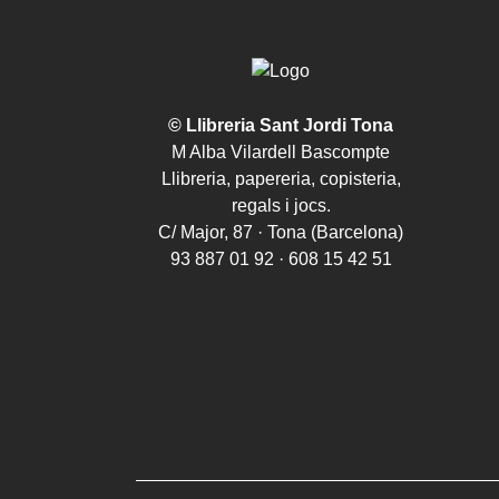
© Llibreria Sant Jordi Tona
M Alba Vilardell Bascompte
Llibreria, papereria, copisteria,
regals i jocs.
C/ Major, 87 · Tona (Barcelona)
93 887 01 92 · 608 15 42 51