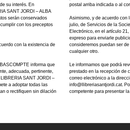
e su interés. En
postal arriba indicada o al cor
RERIA SANT JORDI – ALBA
os serán conservados
Asimismo, y de acuerdo con l
 cumplir con los preceptos
julio, de Servicios de la Soc
Electrónico, en el artículo 2
expreso para enviarle public
uerdo con la existencia de
consideremos puedan ser de su
cualquier otro.
 BASCOMPTE informa que
Le informamos que podrá rev
rente, adecuada, pertinente,
prestado en la recepción de
 que LIBRERIA SANT JORDI –
correo electrónico a la direcc
 a adoptar todas las
info@llibreriasantjordi.cat. P
 o rectifiquen sin dilación
competente para presentar la