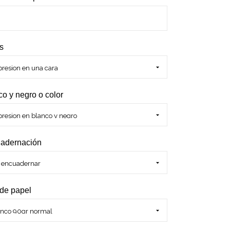
s
co y negro o color
adernación
 de papel